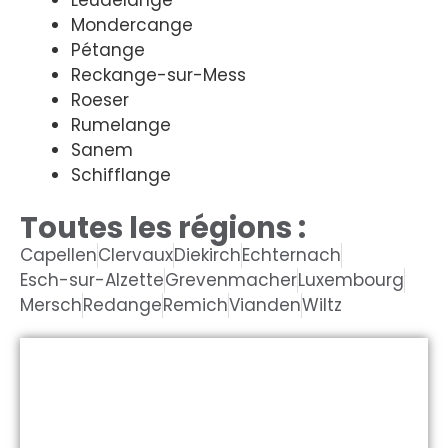
Leudelange
Mondercange
Pétange
Reckange-sur-Mess
Roeser
Rumelange
Sanem
Schifflange
Toutes les régions :
Capellen
Clervaux
Diekirch
Echternach
Esch-sur-Alzette
Grevenmacher
Luxembourg
Mersch
Redange
Remich
Vianden
Wiltz